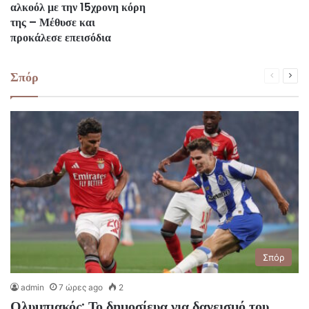
αλκοόλ με την 15χρονη κόρη
της – Μέθυσε και
προκάλεσε επεισόδια
Σπόρ
Previous
Next
page
pag
Σπόρ
admin
7 ώρες ago
2
Ολυμπιακός: Το δημοσίευα για δανεισμό του