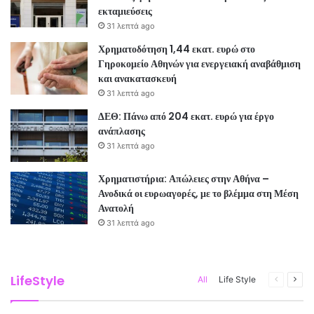
εκταμιεύσεις
31 λεπτά ago
Χρηματοδότηση 1,44 εκατ. ευρώ στο
Γηροκομείο Αθηνών για ενεργειακή αναβάθμιση
και ανακατασκευή
31 λεπτά ago
ΔΕΘ: Πάνω από 204 εκατ. ευρώ για έργο
ανάπλασης
31 λεπτά ago
Χρηματιστήρια: Απώλειες στην Αθήνα –
Ανοδικά οι ευρωαγορές, με το βλέμμα στη Μέση
Ανατολή
31 λεπτά ago
31 λεπτά ago
31 λεπτά ago
Η Apollo Global εξαγοράζει την EasyJet με 7,7
CrediaBank: Καθαρά κέρδη 23 εκατ. ευρώ στο α΄
δισ. δολάρια
εξάμηνο – Στα 2 δισ. ευρώ οι νέες εκταμιεύσεις
LifeStyle
Previous
Next
All
Life Style
Πολιτική
Πολιτική
page
pag