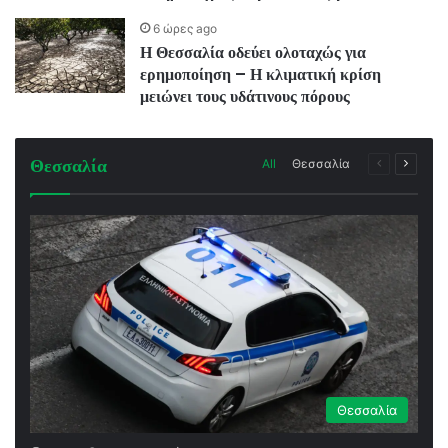
6 ώρες ago
Η Θεσσαλία οδεύει ολοταχώς για
ερημοποίηση – Η κλιματική κρίση
μειώνει τους υδάτινους πόρους
Θεσσαλία
Previous
Next
All
Θεσσαλία
page
page
Θεσσαλία