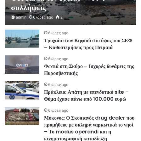
συλλήψεις
admin
6 ώρες ago
2
6 ώρες ago
Τροχαίο στον Κηφισό στο ύψος του ΣΕΦ
– Καθυστερήσεις προς Πειραιά
6 ώρες ago
Φωτιά στη Σκύρο – Ισχυρές δυνάμεις της
Πυροσβεστικής
6 ώρες ago
Ηράκλειο: Απάτη με επενδυτικό site –
Θύμα έχασε πάνω από 100.000 ευρώ
6 ώρες ago
Μύκονος: Ο Σκοπιανός drug dealer που
προμήθευε με σκληρά ναρκωτικά το νησί
– Το modus operandi και η
κινηματογραφική καταδίωξη