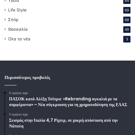
Υγεία
84
Life Style
69
Σπόρ
68
Θεσσαλία
49
Ολα τα νέα
3
Περισσότερες προβολές
5 ημέρες ago
ΠΑΣΟΚ κατά Αλέξη Τσίπρα: «Rebranding αγκαλιά με τα
συμφέροντα» – Νέα σύγκρουση για τη χρηματοδότηση της ΕΛΑΣ
5 ημέρες ago
Σεισμός στην Ιταλία 4,7 Ρίχτερ, σε μικρή απόσταση από την
Νάπολη