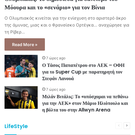
Μόουρα και το «σενάριο» για τον Βίνια
Ο Ολυμπιακός κινείται για την ενίσχυση στο αριστερό άκρο
της άμυνας, μιας και ο Φρανσίσκο Ορτέγκα… αναχώρησε για
τη Ρίβερ…
Read More »
7 ώρες ago
Ο Τάσος Παπαπέτρου στο ΑΕΚ – ΟΦΗ
για το Super Cup με παρατηρητή τον
Στεφάν Λανουά
7 ώρες ago
Μιλάν Βιτάλις: Το «υπόσχομαι να πεθάνω
για την ΑΕΚ» στον Μάριο Ηλιόπουλο και
η βόλτα του στην Allwyn Arena
LifeStyle
Previous
Next
page
pag