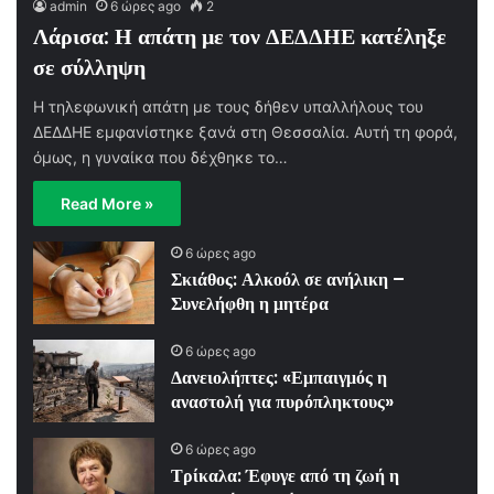
admin
6 ώρες ago
2
Λάρισα: Η απάτη με τον ΔΕΔΔΗΕ κατέληξε
σε σύλληψη
Η τηλεφωνική απάτη με τους δήθεν υπαλλήλους του
ΔΕΔΔΗΕ εμφανίστηκε ξανά στη Θεσσαλία. Αυτή τη φορά,
όμως, η γυναίκα που δέχθηκε το…
Read More »
6 ώρες ago
Σκιάθος: Αλκοόλ σε ανήλικη –
Συνελήφθη η μητέρα
6 ώρες ago
Δανειολήπτες: «Εμπαιγμός η
αναστολή για πυρόπληκτους»
6 ώρες ago
Τρίκαλα: Έφυγε από τη ζωή η