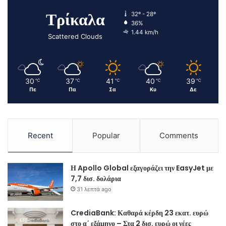
Τρίκαλα
32º - 28º
36%
1.44 km/h
Scattered Clouds
30
37
41
40
39
℃
℃
℃
℃
℃
Πε
Πα
Σα
Κυ
Δε
Recent
Popular
Comments
Η Apollo Global εξαγοράζει την EasyJet με
7,7 δισ. δολάρια
31 λεπτά ago
CrediaBank: Καθαρά κέρδη 23 εκατ. ευρώ
στο α΄ εξάμηνο – Στα 2 δισ. ευρώ οι νέες