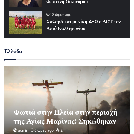
Φωτεινή Οικονόμου
18 ώρες ago
Χαλαρά και με νίκη 4-0 ο ΑΟΤ τον
Αετό Καλλιφωνίου
Ελλάδα
Φωτιά στην Ηλεία στην περιοχή
της Αγίας Μαρίνας: Σηκώθηκαν
εναέρια μέσα
admin
6 ώρες ago
2