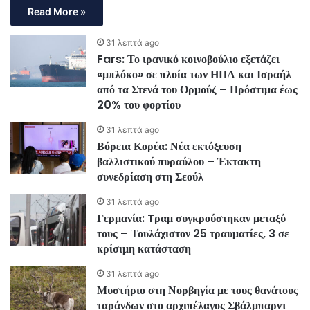
Read More »
31 λεπτά ago
Fars: Το ιρανικό κοινοβούλιο εξετάζει
«μπλόκο» σε πλοία των ΗΠΑ και Ισραήλ
από τα Στενά του Ορμούζ – Πρόστιμα έως
20% του φορτίου
31 λεπτά ago
Βόρεια Κορέα: Νέα εκτόξευση
βαλλιστικού πυραύλου – Έκτακτη
συνεδρίαση στη Σεούλ
31 λεπτά ago
Γερμανία: Tραμ συγκρούστηκαν μεταξύ
τους – Τουλάχιστον 25 τραυματίες, 3 σε
κρίσιμη κατάσταση
31 λεπτά ago
Μυστήριο στη Νορβηγία με τους θανάτους
ταράνδων στο αρχιπέλαγος Σβάλμπαρντ