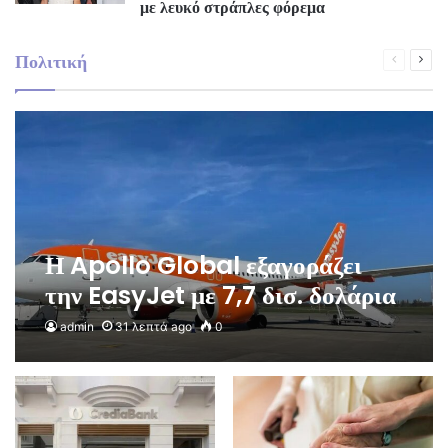
με λευκό στράπλες φόρεμα
Πολιτική
Previous
Next
page
pag
Η Apollo Global εξαγοράζει
την EasyJet με 7,7 δισ. δολάρια
admin
31 λεπτά ago
0